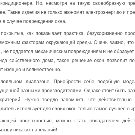
 кондиционера. Но, несмотря на такую своеобразную пре
ве. Такие изделия не только экономят электроэнергию и п
в в случае повреждения окна.
покрытые, как показывает практика, безукоризненно про
озможным факторам окружающей среды. Очень важно, что 
тся, не поддается механическим повреждениям и не образует
ида собственного дома, такое решение окон позволит по
т изящно и величественно.
лояльном диапазоне. Приобрести себе подобную мод
пущенной разными производителями. Однако стоит быть р
критерий. Нужно твердо запомнить, что действительно 
дитель использует для своих окон только самое лучшее сы
ющей поверхностью, можно стать обладателем действ
ызову никаких нареканий!