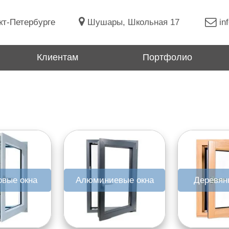
кт-Петербурге
Шушары, Школьная 17
in
Клиентам
Портфолио
овые окна
Алюминиевые окна
Деревян