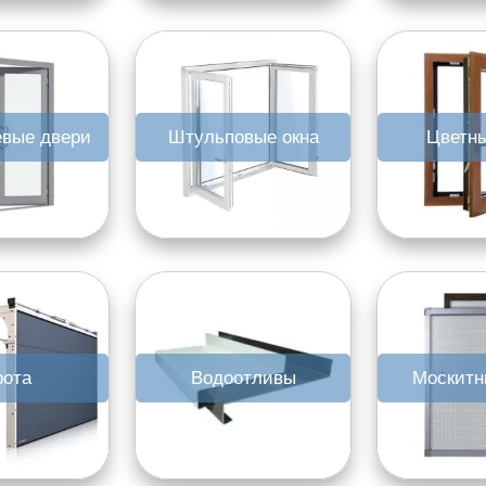
вые двери
Штульповые окна
Цветны
рота
Водоотливы
Москитн