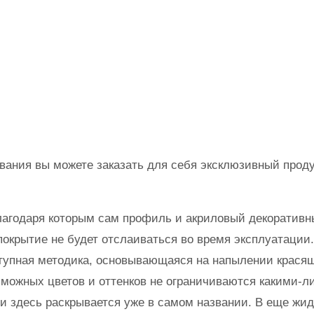
ания вы можете заказать для себя эксклюзивный продук
благодаря которым сам профиль и акриловый декоратив
 покрытие не будет отслаиваться во время эксплуатации.
ступная методика, основывающаяся на напылении красящ
зможных цветов и оттенков не ограничиваются какими-л
ии здесь раскрывается уже в самом названии. В еще ж