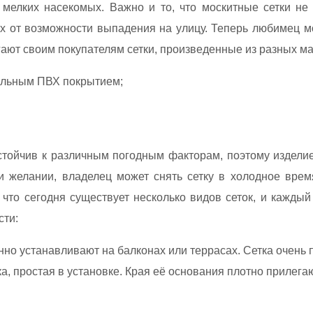
 мелких насекомых. Важно и то, что москитные сетки н
х от возможности выпадения на улицу. Теперь любимец м
ают своим покупателям сетки, произведенные из разных м
альным ПВХ покрытием;
устойчив к различным погодным факторам, поэтому издел
ри желании, владелец может снять сетку в холодное врем
, что сегодня существует несколько видов сеток, и кажды
сти:
о устанавливают на балконах или террасах. Сетка очень п
а, простая в установке. Края её основания плотно прилега